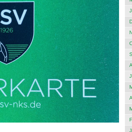
J
D
N
O
S
A
J
M
A
M
F
J