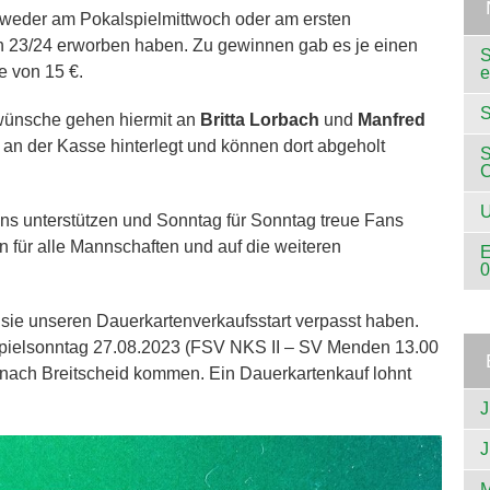
tweder am Pokalspielmittwoch oder am ersten
on 23/24 erworben haben. Zu gewinnen gab es je einen
S
e von 15 €.
e
S
wünsche gehen hiermit an
Britta Lorbach
und
Manfred
an der Kasse hinterlegt und können dort abgeholt
S
U
uns unterstützen und Sonntag für Sonntag treue Fans
on für alle Mannschaften und auf die weiteren
E
0
il sie unseren Dauerkartenverkaufsstart verpasst haben.
mspielsonntag 27.08.2023 (FSV NKS II – SV Menden 13.00
 nach Breitscheid kommen. Ein Dauerkartenkauf lohnt
J
J
M