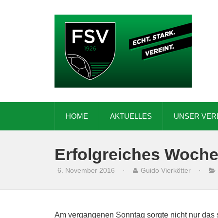
HOME
AKTUELLES
UNSER VER
Erfolgreiches Woch
6. November 2016
·
Guido Vierkötter
·
Am vergangenen Sonntag sorgte nicht nur das 