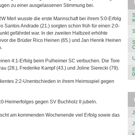
rugen zu einer ausgelassenen Stimmung bei.
S
W Merl wusste die erste Mannschaft bei ihrem 5:0-Erfolg
e
 Santos Andrade (21.) sorgten schon früh für einen 2:0-
S
unkt gefährdet war. In der zweiten Halbzeit erhöhte
bevor die Brüder Rico Heinen (65.) und Jan Henrik Heinen
S
.
U
nen 4:1-Erfolg beim Pulheimer SC verbuchen. Die Tore
au (28.), Frederike Kampf (43.) und Joline Sierecki (79).
E
0
dientes 2:2-Unentschieden in ihrem Heimsspiel gegen
2:0-Heimerfolges gegen SV Buchholz II jubeln.
J
ünscht am kommenden Wochenende viel Erfolg sowie das
J
M