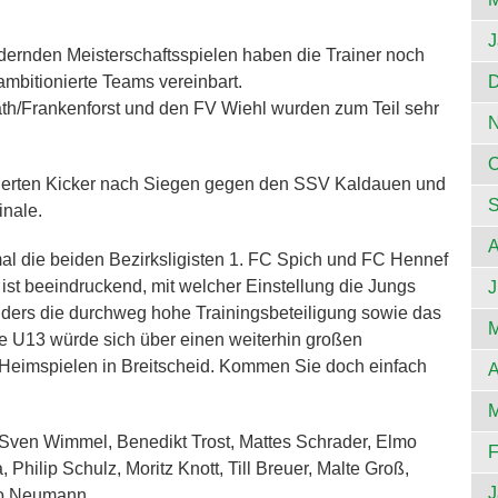
J
rdernden Meisterschaftsspielen haben die Trainer noch
ambitionierte Teams vereinbart.
D
th/Frankenforst und den FV Wiehl wurden zum Teil sehr
N
O
ntierten Kicker nach Siegen gegen den SSV Kaldauen und
S
inale.
A
al die beiden Bezirksligisten 1. FC Spich und FC Hennef
 ist beeindruckend, mit welcher Einstellung die Jungs
J
sonders die durchweg hohe Trainingsbeteiligung sowie das
M
e U13 würde sich über einen weiterhin großen
Heimspielen in Breitscheid. Kommen Sie doch einfach
A
M
 Sven Wimmel, Benedikt Trost, Mattes Schrader, Elmo
F
Philip Schulz, Moritz Knott, Till Breuer, Malte Groß,
J
elo Neumann