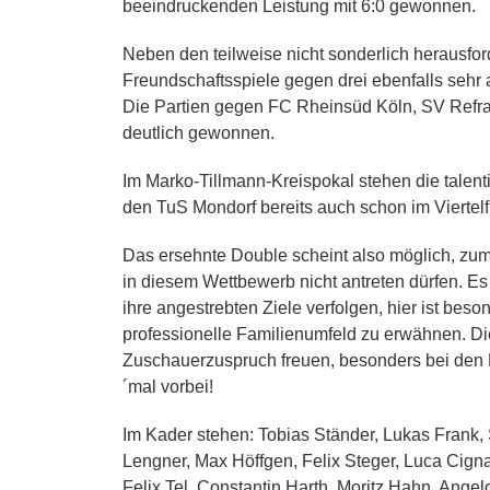
beeindruckenden Leistung mit 6:0 gewonnen.
Neben den teilweise nicht sonderlich herausfo
Freundschaftsspiele gegen drei ebenfalls sehr 
Die Partien gegen FC Rheinsüd Köln, SV Refra
deutlich gewonnen.
Im Marko-Tillmann-Kreispokal stehen die tale
den TuS Mondorf bereits auch schon im Viertelf
Das ersehnte Double scheint also möglich, zum
in diesem Wettbewerb nicht antreten dürfen. Es
ihre angestrebten Ziele verfolgen, hier ist be
professionelle Familienumfeld zu erwähnen. Di
Zuschauerzuspruch freuen, besonders bei den 
´mal vorbei!
Im Kader stehen: Tobias Ständer, Lukas Frank,
Lengner, Max Höffgen, Felix Steger, Luca Cigna, 
Felix Tel, Constantin Harth, Moritz Hahn, Ang