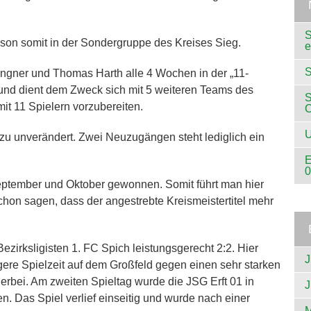
S
aison somit in der Sondergruppe des Kreises Sieg.
e
S
Lengner und Thomas Harth alle 4 Wochen in der „11-
 und dient dem Zweck sich mit 5 weiteren Teams des
S
t 11 Spielern vorzubereiten.
U
zu unverändert. Zwei Neuzugängen steht lediglich ein
E
0
 September und Oktober gewonnen. Somit führt man hier
chon sagen, dass der angestrebte Kreismeistertitel mehr
ezirksligisten 1. FC Spich leistungsgerecht 2:2. Hier
J
ere Spielzeit auf dem Großfeld gegen einen sehr starken
herbei. Am zweiten Spieltag wurde die JSG Erft 01 in
J
en. Das Spiel verlief einseitig und wurde nach einer
M