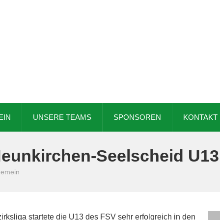
EIN
UNSERE TEAMS
SPONSOREN
KONTAKT
eunkirchen-Seelscheid U13
gemein
rksliga startete die U13 des FSV sehr erfolgreich in den