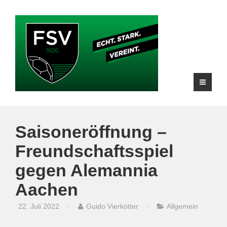
Saisoneröffnung –
Freundschaftsspiel
gegen Alemannia
Aachen
22. Juli 2022
·
Guido Vierkötter
·
Allgemein