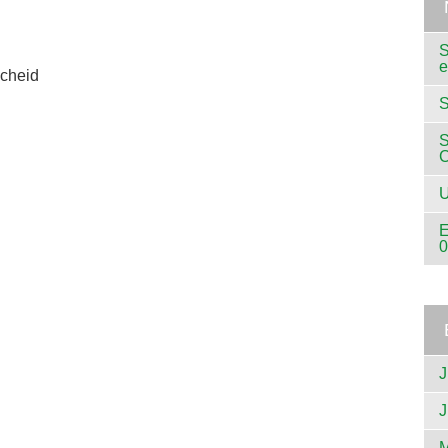
S
e
cheid
S
S
U
E
0
J
J
M