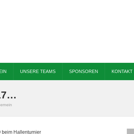
EIN
UNSERE TEAMS
SPONSOREN
KONTAKT
17…
gemein
0 beim Hallenturnier