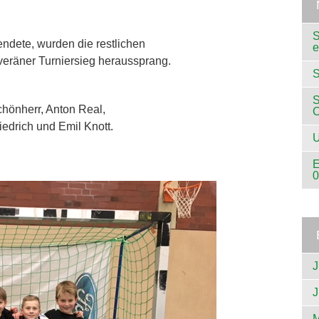
S
ndete, wurden die restlichen
e
uveräner Turniersieg heraussprang.
S
S
hönherr, Anton Real,
iedrich und Emil Knott.
U
E
0
J
J
M