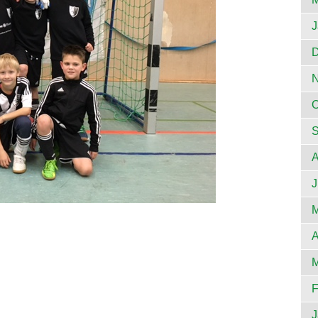
J
D
N
O
S
A
J
M
A
M
F
J