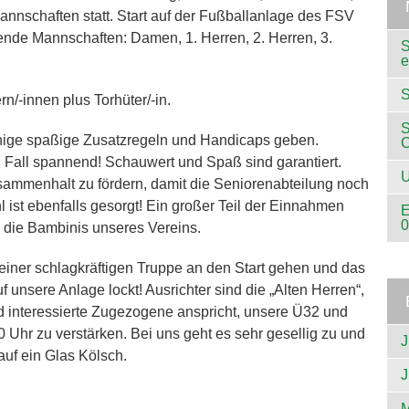
annschaften statt. Start auf der Fußballanlage des FSV
gende Mannschaften: Damen, 1. Herren, 2. Herren, 3.
S
e
S
rn/-innen plus Torhüter/-in.
S
inige spaßige Zusatzregeln und Handicaps geben.
n Fall spannend! Schauwert und Spaß sind garantiert.
U
usammenhalt zu fördern, damit die Seniorenabteilung noch
ist ebenfalls gesorgt! Ein großer Teil der Einnahmen
E
0
die Bambinis unseres Vereins.
einer schlagkräftigen Truppe an den Start gehen und das
 unsere Anlage lockt! Ausrichter sind die „Alten Herren“,
nd interessierte Zugezogene anspricht, unsere Ü32 und
Uhr zu verstärken. Bei uns geht es sehr gesellig zu und
J
auf ein Glas Kölsch.
J
M