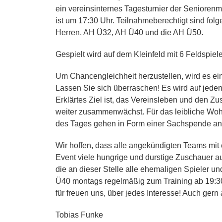
ein vereinsinternes Tagesturnier der Seniorenm
ist um 17:30 Uhr. Teilnahmeberechtigt sind fol
Herren, AH Ü32, AH Ü40 und die AH Ü50.
Gespielt wird auf dem Kleinfeld mit 6 Feldspiele
Um Chancengleichheit herzustellen, wird es e
Lassen Sie sich überraschen! Es wird auf jede
Erklärtes Ziel ist, das Vereinsleben und den Z
weiter zusammenwächst. Für das leibliche Wohl 
des Tages gehen in Form einer Sachspende an 
Wir hoffen, dass alle angekündigten Teams mit 
Event viele hungrige und durstige Zuschauer auf
die an dieser Stelle alle ehemaligen Spieler u
Ü40 montags regelmäßig zum Training ab 19:30 
für freuen uns, über jedes Interesse! Auch gern 
Tobias Funke